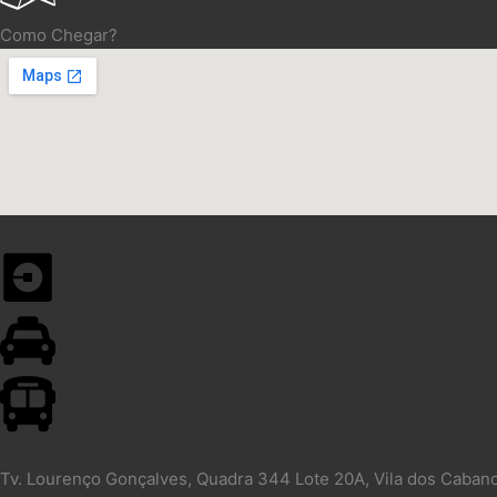
Como Chegar?
Tv. Lourenço Gonçalves, Quadra 344 Lote 20A, Vila dos Caban