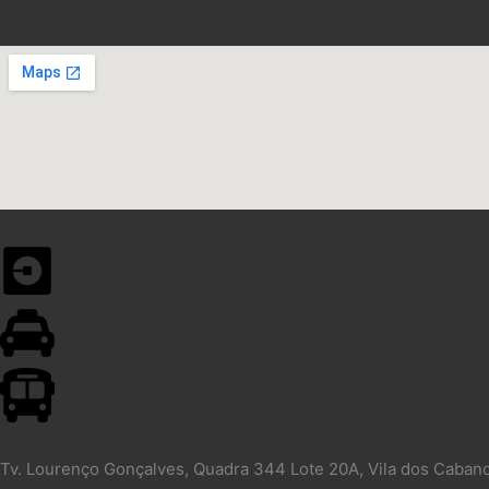
Tv. Lourenço Gonçalves, Quadra 344 Lote 20A, Vila dos Caban