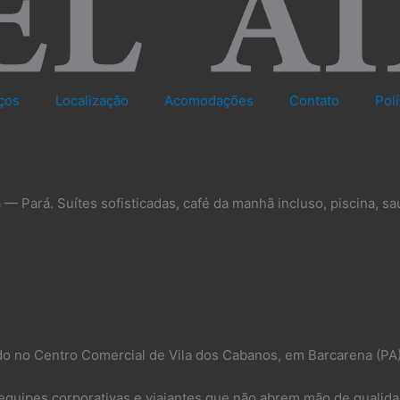
ços
Localização
Acomodações
Contato
Pol
— Pará. Suítes sofisticadas, café da manhã incluso, piscina, sa
do no Centro Comercial de Vila dos Cabanos, em Barcarena (PA
quipes corporativas e viajantes que não abrem mão de qualida