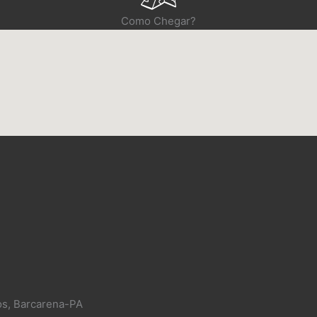
Como Chegar?
os, Barcarena-PA