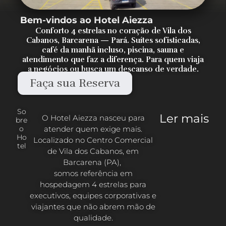
Bem-vindos ao Hotel Aiezza
Conforto 4 estrelas no coração de Vila dos
Cabanos, Barcarena — Pará. Suítes sofisticadas,
café da manhã incluso, piscina, sauna e
atendimento que faz a diferença. Para quem viaja
a negócios ou busca um descanso de verdade.
Faça sua Reserva
So
Ler mais
O Hotel Aiezza nasceu para
bre
atender quem exige mais.
o
Ho
Localizado no Centro Comercial
tel
de Vila dos Cabanos, em
Barcarena (PA),
somos referência em
hospedagem 4 estrelas para
executivos, equipes corporativas e
viajantes que não abrem mão de
qualidade.