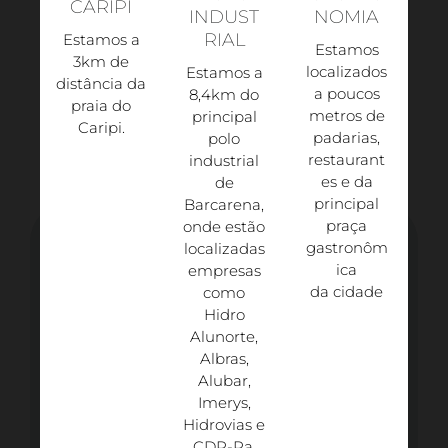
CARIPI
INDUST
NOMIA
RIAL
Estamos a
Estamos
3km de
localizados
Estamos a
distância da
a poucos
8,4km do
praia do
metros de
principal
Caripi.​
padarias,
polo
restaurant
industrial
es e da
de
principal
Barcarena,
praça
onde estão
gastronôm
localizadas
ica
empresas
da cidade
como
Hidro
Alunorte,
Albras,
Alubar,
Imerys,
Hidrovias e
CDP-Pa.​