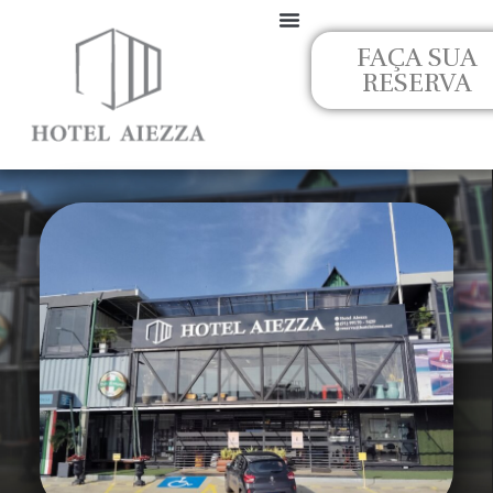
Ir
para
FAÇA SUA
o
RESERVA
conteúdo