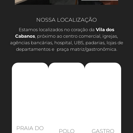
NOSSA LOCALIZAÇÃO
Estamos localizados no coração da
Vila dos
Cabanos
, próximo ao centro comercial, igrejas,
agências bancárias, hospital, UBS, padarias, lojas de
departamentos e praça matriz/gastronômica.
PRAIA DO
POLO
GASTRO