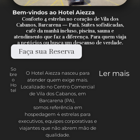
Bem-vindos ao Hotel Aiezza
Conforto 4 estrelas no coração de Vila dos
Cabanos, Barcarena — Pará. Suítes sofisticadas,
café da manhã incluso, piscina, sauna e
atendimento que faz a diferença. Para quem viaja
a negócios ou busca um descanso de verdade.
Faça sua Reserva
So
Ler mais
O Hotel Aiezza nasceu para
bre
atender quem exige mais.
o
Ho
Localizado no Centro Comercial
tel
de Vila dos Cabanos, em
Barcarena (PA),
somos referência em
hospedagem 4 estrelas para
executivos, equipes corporativas e
viajantes que não abrem mão de
qualidade.