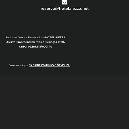
reserva@hotelaiezza.net
Todos os Direitos Reservados a
HOTEL AIEZZA
Aiezza Empreendimentos & Serviços LTDA
CNPJ: 02.381.915/0001-10
Desenvolvido por
GX PRINT COMUNICAÇÃO VISUAL