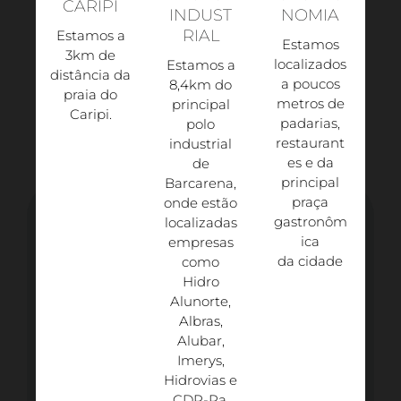
CARIPI
INDUST
NOMIA
RIAL
Estamos a
Estamos
3km de
localizados
Estamos a
distância da
a poucos
8,4km do
praia do
metros de
principal
Caripi.​
padarias,
polo
restaurant
industrial
es e da
de
principal
Barcarena,
praça
onde estão
gastronôm
localizadas
ica
empresas
da cidade
como
Hidro
Alunorte,
Albras,
Alubar,
Imerys,
Hidrovias e
CDP-Pa.​