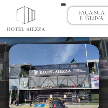
Ir
para
FAÇA SUA
o
RESERVA
conteúdo