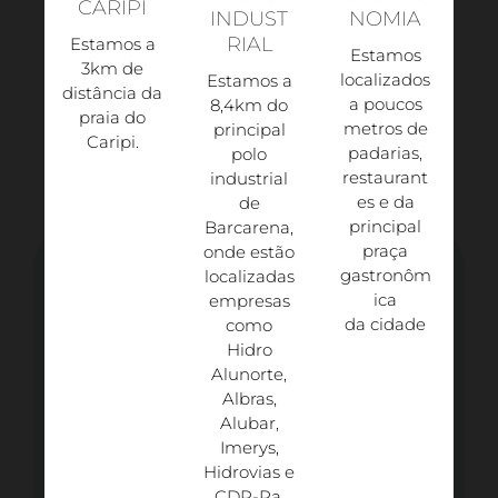
CARIPI
INDUST
NOMIA
RIAL
Estamos a
Estamos
3km de
localizados
Estamos a
distância da
a poucos
8,4km do
praia do
metros de
principal
Caripi.​
padarias,
polo
restaurant
industrial
es e da
de
principal
Barcarena,
praça
onde estão
gastronôm
localizadas
ica
empresas
da cidade
como
Hidro
Alunorte,
Albras,
Alubar,
Imerys,
Hidrovias e
CDP-Pa.​