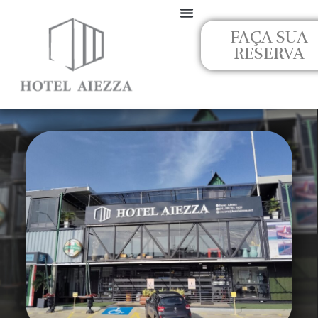
Ir
para
FAÇA SUA
o
RESERVA
conteúdo