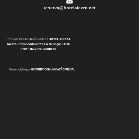
reserva@hotelaiezza.net
Todos os Direitos Reservados a
HOTEL AIEZZA
Aiezza Empreendimentos & Serviços LTDA
CNPJ: 02.381.915/0001-10
Desenvolvido por
GX PRINT COMUNICAÇÃO VISUAL