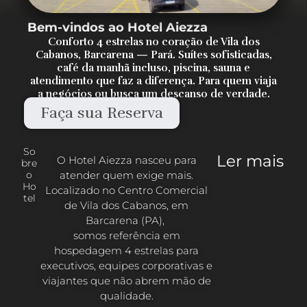
Bem-vindos ao Hotel Aiezza
Conforto 4 estrelas no coração de Vila dos
Cabanos, Barcarena — Pará. Suítes sofisticadas,
café da manhã incluso, piscina, sauna e
atendimento que faz a diferença. Para quem viaja
a negócios ou busca um descanso de verdade.
Faça sua Reserva
So
Ler mais
O Hotel Aiezza nasceu para
bre
atender quem exige mais.
o
Ho
Localizado no Centro Comercial
tel
de Vila dos Cabanos, em
Barcarena (PA),
somos referência em
hospedagem 4 estrelas para
executivos, equipes corporativas e
viajantes que não abrem mão de
qualidade.