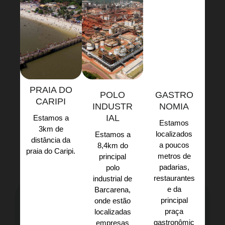
PRAIA DO
POLO
GASTRO
CARIPI
INDUSTR
NOMIA
IAL
Estamos a
Estamos
3km de
localizados
Estamos a
distância da
a poucos
8,4km do
praia do Caripi.​
metros de
principal
padarias,
polo
restaurantes
industrial de
e da
Barcarena,
principal
onde estão
praça
localizadas
gastronômic
empresas