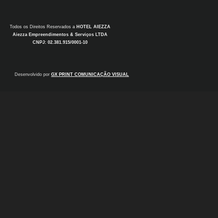
Todos os Direitos Reservados a
HOTEL AIEZZA
Aiezza Empreendimentos & Serviços LTDA
CNPJ: 02.381.915/0001-10
Desenvolvido por
GX PRINT COMUNICAÇÃO VISUAL