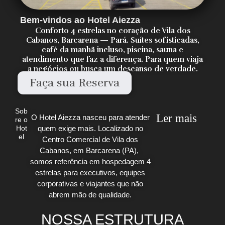
Bem-vindos ao Hotel Aiezza
Conforto 4 estrelas no coração de Vila dos
Cabanos, Barcarena — Pará. Suítes sofisticadas,
café da manhã incluso, piscina, sauna e
atendimento que faz a diferença. Para quem viaja
a negócios ou busca um descanso de verdade.
Faça sua Reserva
Sob
Ler mais
O Hotel Aiezza nasceu para atender
re o
quem exige mais. Localizado no
Hot
el
Centro Comercial de Vila dos
Cabanos, em Barcarena (PA),
somos referência em hospedagem 4
estrelas para executivos, equipes
corporativas e viajantes que não
abrem mão de qualidade.
NOSSA ESTRUTURA