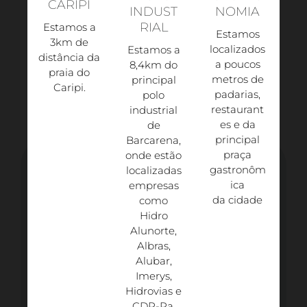
CARIPI
INDUST
NOMIA
RIAL
Estamos a
Estamos
3km de
localizados
Estamos a
distância da
a poucos
8,4km do
praia do
metros de
principal
Caripi.​
padarias,
polo
restaurant
industrial
es e da
de
principal
Barcarena,
praça
onde estão
gastronôm
localizadas
ica
empresas
da cidade
como
Hidro
Alunorte,
Albras,
Alubar,
Imerys,
Hidrovias e
CDP-Pa.​