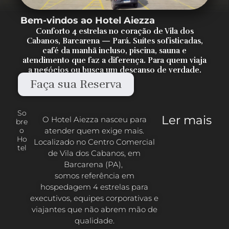
Bem-vindos ao Hotel Aiezza
Conforto 4 estrelas no coração de Vila dos
Cabanos, Barcarena — Pará. Suítes sofisticadas,
café da manhã incluso, piscina, sauna e
atendimento que faz a diferença. Para quem viaja
a negócios ou busca um descanso de verdade.
Faça sua Reserva
So
Ler mais
O Hotel Aiezza nasceu para
bre
atender quem exige mais.
o
Ho
Localizado no Centro Comercial
tel
de Vila dos Cabanos, em
Barcarena (PA),
somos referência em
hospedagem 4 estrelas para
executivos, equipes corporativas e
viajantes que não abrem mão de
qualidade.