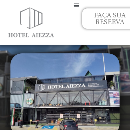
Ir
para
FAÇA SUA
o
RESERVA
conteúdo