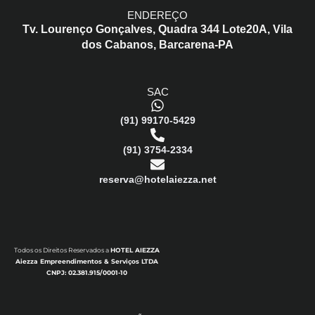
ENDEREÇO
Tv. Lourenço Gonçalves,
Quadra 344 Lote20A,
Vila
dos Cabanos,
Barcarena-PA
SAC
(91) 99170-5429
(91) 3754-2334
reserva@hotelaiezza.net
Todos os Direitos Reservados a
HOTEL AIEZZA
Aiezza Empreendimentos & Serviços LTDA
CNPJ: 02.381.915/0001-10