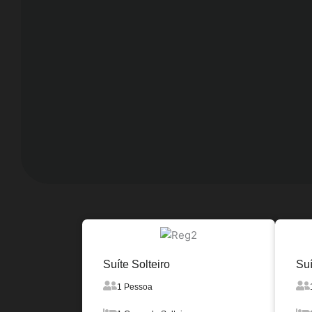
Suíte Solteiro
Suí
1 Pessoa