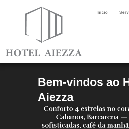
Ir
para
Início
Serv
o
conteúdo
Bem-vindos ao H
Aiezza
Conforto 4 estrelas no cor
Cabanos, Barcarena — 
sofisticadas, café da manhã 