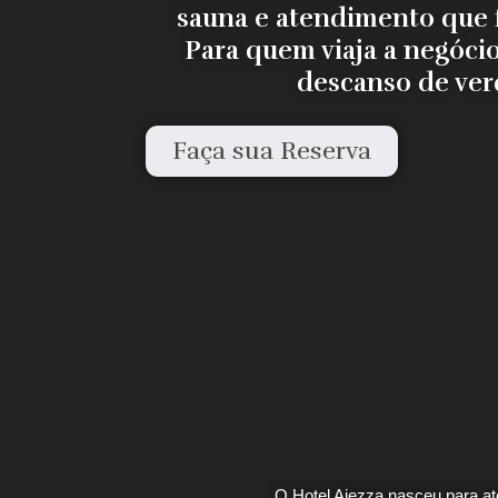
sauna e atendimento que f
Para quem viaja a negóci
descanso de ver
Faça sua Reserva
O Hotel Aiezza nasceu para a