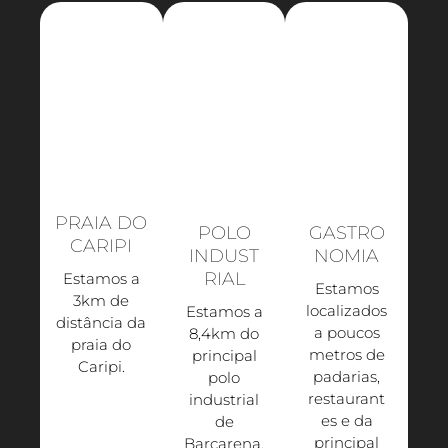
PRAIA DO
POLO
GASTRO
CARIPI
INDUST
NOMIA
RIAL
Estamos a
Estamos
3km de
localizados
Estamos a
distância da
a poucos
8,4km do
praia do
metros de
principal
Caripi.​
padarias,
polo
restaurant
industrial
es e da
de
principal
Barcarena,