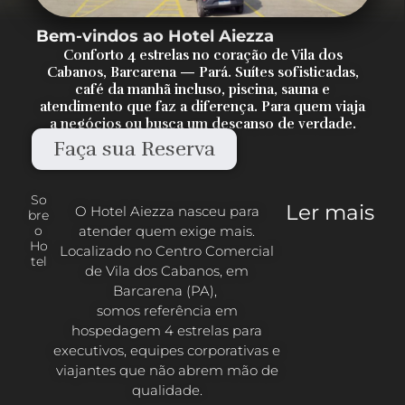
Bem-vindos ao Hotel Aiezza
Conforto 4 estrelas no coração de Vila dos
Cabanos, Barcarena — Pará. Suítes sofisticadas,
café da manhã incluso, piscina, sauna e
atendimento que faz a diferença. Para quem viaja
a negócios ou busca um descanso de verdade.
Faça sua Reserva
So
Ler mais
O Hotel Aiezza nasceu para
bre
atender quem exige mais.
o
Ho
Localizado no Centro Comercial
tel
de Vila dos Cabanos, em
Barcarena (PA),
somos referência em
hospedagem 4 estrelas para
executivos, equipes corporativas e
viajantes que não abrem mão de
qualidade.