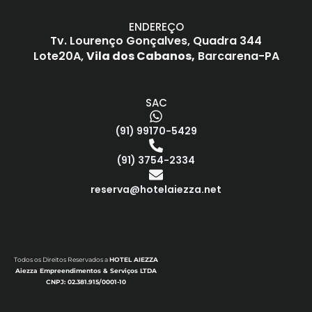
ENDEREÇO
Tv. Lourenço Gonçalves,
Quadra 344
Lote20A,
Vila dos Cabanos,
Barcarena-PA
SAC
(91) 99170-5429
(91) 3754-2334
reserva@hotelaiezza.net
Todos os Direitos Reservados a
HOTEL AIEZZA
Aiezza Empreendimentos & Serviços LTDA
CNPJ: 02.381.915/0001-10