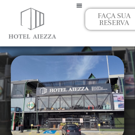
Ir
para
FAÇA SUA
o
RESERVA
conteúdo