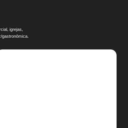
ial, igrejas,
z/gastronômica.