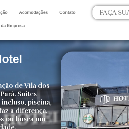
FAÇA SU
ação
Acomodações
Contato
s da Empresa
otel
ação de Vila dos
Pará. Suítes
incluso, piscina,
az a diferença.
os ou busca um
dade.