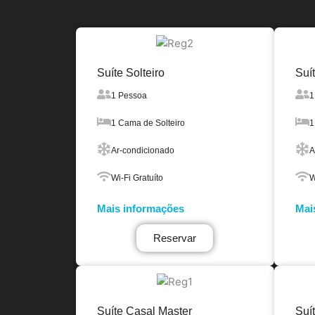
Suíte Solteiro
Suít
1 Pessoa
1
1 Cama de Solteiro
1
Ar-condicionado
A
Wi-Fi Gratuíto
W
Mais informações
Mai
Reservar
Suíte Casal Master
Suí