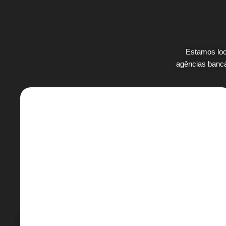
Estamos loc
agências bancá