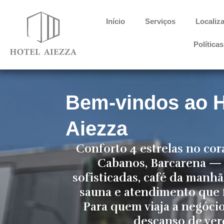
Ir
para
Início
Serviços
Localiz
o
conteúdo
Política
Bem-vindos ao H
Aiezza
Conforto 4 estrelas no cor
Cabanos, Barcarena — 
sofisticadas, café da manhã 
sauna e atendimento que f
Para quem viaja a negóci
descanso de ver