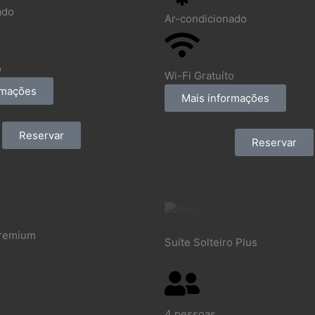
ado
Ar-condicionado
o
Wi-Fi Gratuíto
rmações
Mais informações
Reservar
Reservar
Premium
Suíte Solteiro Plus
4 pessoas