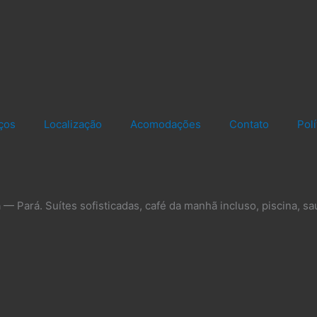
ços
Localização
Acomodações
Contato
Pol
— Pará. Suítes sofisticadas, café da manhã incluso, piscina, sa