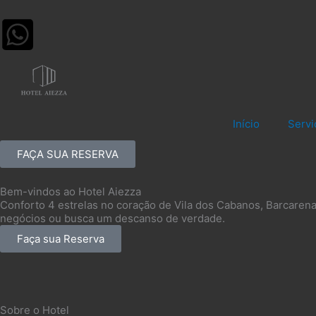
Ir
para
o
conteúdo
Início
Servi
FAÇA SUA RESERVA
Bem-vindos ao Hotel Aiezza
Conforto 4 estrelas no coração de Vila dos Cabanos, Barcarena 
negócios ou busca um descanso de verdade.
Faça sua Reserva
Sobre o Hotel