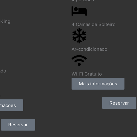
 King
4 Camas de Solteiro
Ar-condicionado
ado
Wi-Fi Gratuíto
Mais informações
o
Reservar
rmações
Reservar