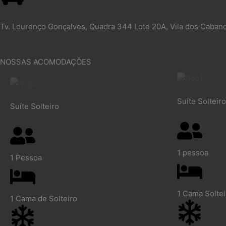
Tv. Lourenço Gonçalves, Quadra 344 Lote 20A, Vila dos Caban
NOSSAS ACOMODAÇÕES
Suíte Solteir
Suíte Solteiro
1 pessoa
1 Pessoa
1 Cama Solte
1 Cama de Solteiro