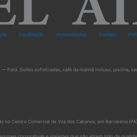
ços
Localização
Acomodações
Contato
Pol
— Pará. Suítes sofisticadas, café da manhã incluso, piscina, sa
do no Centro Comercial de Vila dos Cabanos, em Barcarena (PA
quipes corporativas e viajantes que não abrem mão de qualida