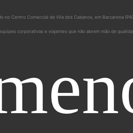
do no Centro Comercial de Vila dos Cabanos, em Barcarena (PA
quipes corporativas e viajantes que não abrem mão de qualida
 men