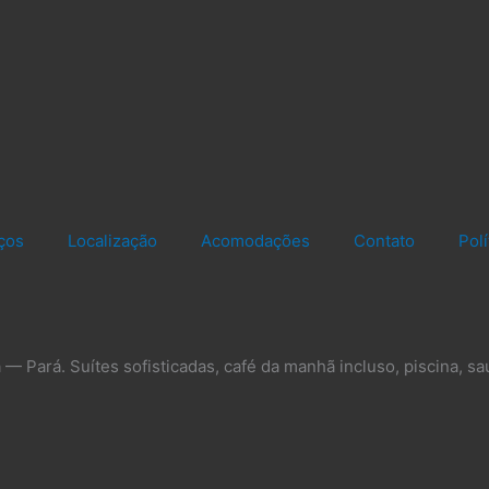
ços
Localização
Acomodações
Contato
Pol
— Pará. Suítes sofisticadas, café da manhã incluso, piscina, sa