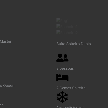
 Master
Suíte Solteiro Duplo
2 pessoas
ro Queen
2 Camas Solteiro
do
Ar-condicionado