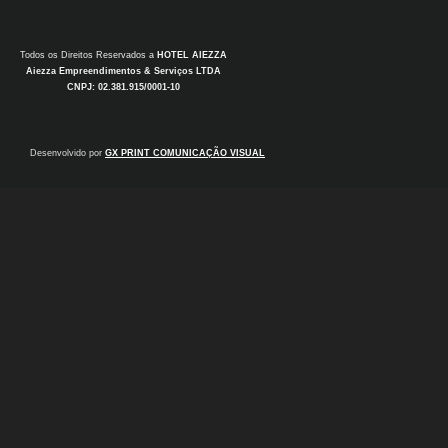
Todos os Direitos Reservados a
HOTEL AIEZZA
Aiezza Empreendimentos & Serviços LTDA
CNPJ: 02.381.915/0001-10
Desenvolvido por
GX PRINT COMUNICAÇÃO VISUAL