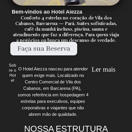
Bem-vindos ao Hotel Aiezza
Conforto 4 estrelas no coração de Vila dos
Cabanos, Barcarena — Pará. Suítes sofisticadas,
café da manhã incluso, piscina, sauna e
atendimento que faz a diferença. Para quem viaja
a negócios ou busca um descanso de verdade.
Faça sua Reserva
Sob
Ler mais
O Hotel Aiezza nasceu para atender
re o
quem exige mais. Localizado no
Hot
el
Centro Comercial de Vila dos
Cabanos, em Barcarena (PA),
somos referência em hospedagem 4
estrelas para executivos, equipes
corporativas e viajantes que não
abrem mão de qualidade.
NOSSA ESTRUTURA