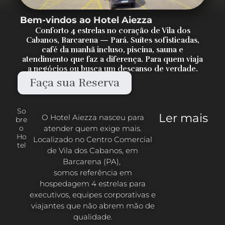
Bem-vindos ao Hotel Aiezza
Conforto 4 estrelas no coração de Vila dos
Cabanos, Barcarena — Pará. Suítes sofisticadas,
café da manhã incluso, piscina, sauna e
atendimento que faz a diferença. Para quem viaja
a negócios ou busca um descanso de verdade.
Faça sua Reserva
So
Ler mais
O Hotel Aiezza nasceu para
bre
atender quem exige mais.
o
Ho
Localizado no Centro Comercial
tel
de Vila dos Cabanos, em
Barcarena (PA),
somos referência em
hospedagem 4 estrelas para
executivos, equipes corporativas e
viajantes que não abrem mão de
qualidade.