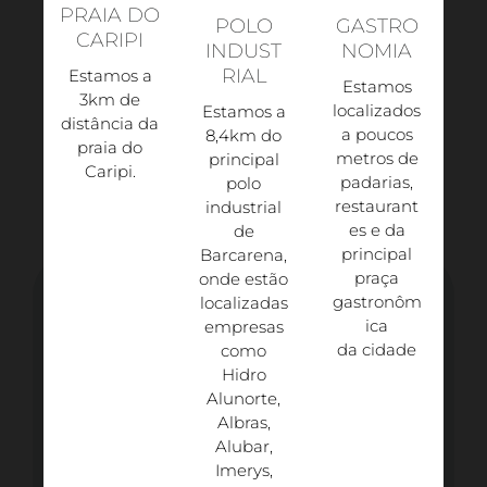
PRAIA DO
POLO
GASTRO
CARIPI
INDUST
NOMIA
RIAL
Estamos a
Estamos
3km de
localizados
Estamos a
distância da
a poucos
8,4km do
praia do
metros de
principal
Caripi.​
padarias,
polo
restaurant
industrial
es e da
de
principal
Barcarena,
praça
onde estão
gastronôm
localizadas
ica
empresas
da cidade
como
Hidro
Alunorte,
Albras,
Alubar,
Imerys,