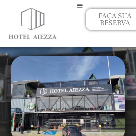
Ir
para
FAÇA SUA
o
RESERVA
conteúdo