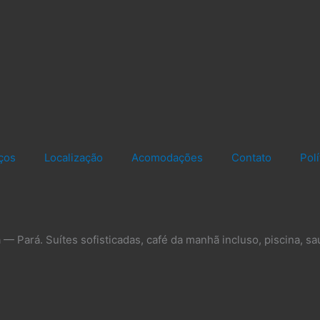
ços
Localização
Acomodações
Contato
Pol
— Pará. Suítes sofisticadas, café da manhã incluso, piscina, sa