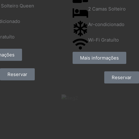
 Solteiro Queen
2 Camas Solteiro
dicionado
Ar-condicionado
ratuíto
Wi-Fi Gratuíto
rmações
Mais informações
Reservar
Reservar