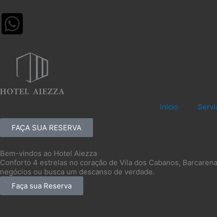
Ir
para
o
conteúdo
Início
Servi
FAÇA SUA RESERVA
Bem-vindos ao Hotel Aiezza
Conforto 4 estrelas no coração de Vila dos Cabanos, Barcarena 
negócios ou busca um descanso de verdade.
Faça sua Reserva