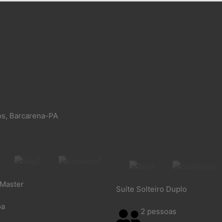
os, Barcarena-PA
 Master
Suíte Solteiro Duplo
oa
2 pessoas