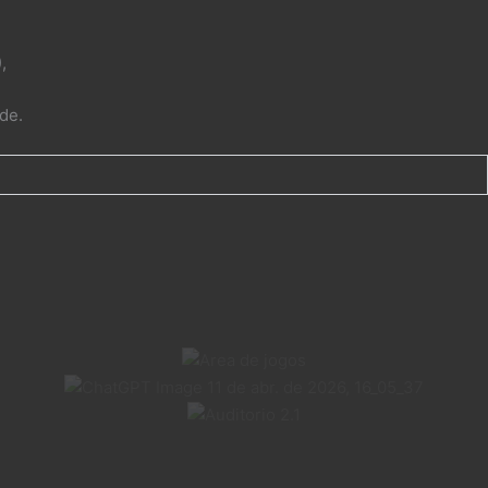
),
de.