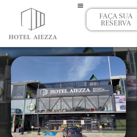
Ir
para
FAÇA SUA
o
RESERVA
conteúdo