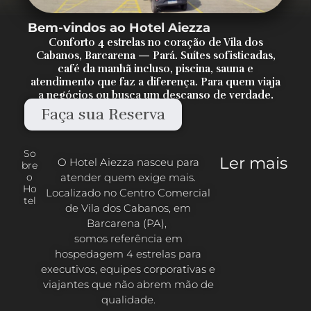
Bem-vindos ao Hotel Aiezza
Conforto 4 estrelas no coração de Vila dos
Cabanos, Barcarena — Pará. Suítes sofisticadas,
café da manhã incluso, piscina, sauna e
atendimento que faz a diferença. Para quem viaja
a negócios ou busca um descanso de verdade.
Faça sua Reserva
So
Ler mais
O Hotel Aiezza nasceu para
bre
atender quem exige mais.
o
Ho
Localizado no Centro Comercial
tel
de Vila dos Cabanos, em
Barcarena (PA),
somos referência em
hospedagem 4 estrelas para
executivos, equipes corporativas e
viajantes que não abrem mão de
qualidade.