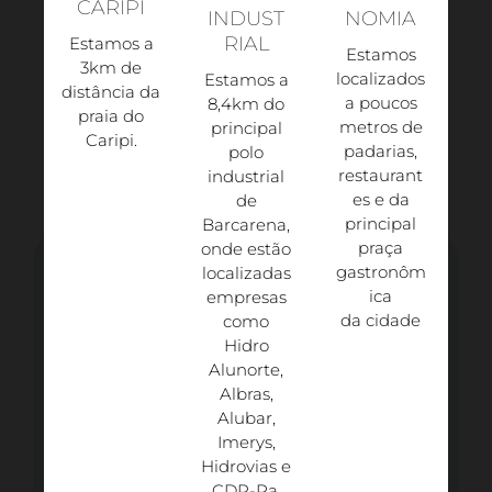
CARIPI
INDUST
NOMIA
RIAL
Estamos a
Estamos
3km de
localizados
Estamos a
distância da
a poucos
8,4km do
praia do
metros de
principal
Caripi.​
padarias,
polo
restaurant
industrial
es e da
de
principal
Barcarena,
praça
onde estão
gastronôm
localizadas
ica
empresas
da cidade
como
Hidro
Alunorte,
Albras,
Alubar,
Imerys,
Hidrovias e
CDP-Pa.​