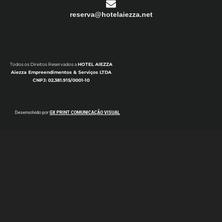
reserva@hotelaiezza.net
Todos os Direitos Reservados a
HOTEL AIEZZA
Aiezza Empreendimentos & Serviços LTDA
CNPJ: 02.381.915/0001-10
Desenvolvido por
GX PRINT COMUNICAÇÃO VISUAL