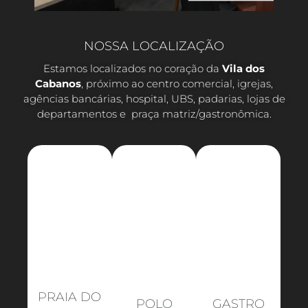
NOSSA LOCALIZAÇÃO
Estamos localizados no coração da
Vila dos
Cabanos
, próximo ao centro comercial, igrejas,
agências bancárias, hospital, UBS, padarias, lojas de
departamentos e praça matriz/gastronômica.
PRAIA DO
POLO
GASTRO