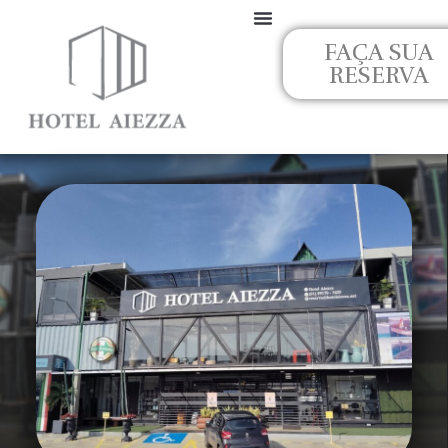
Ir
para
FAÇA SUA
o
RESERVA
conteúdo