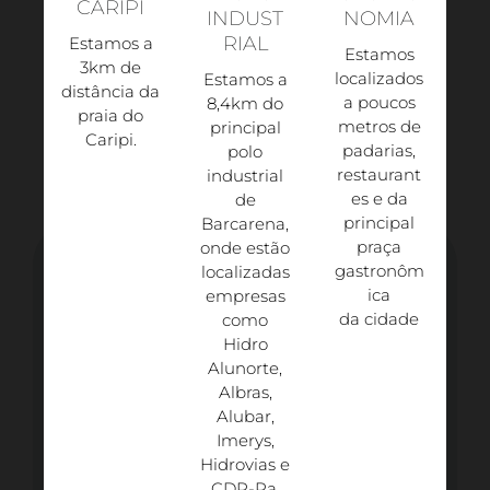
CARIPI
INDUST
NOMIA
RIAL
Estamos a
Estamos
3km de
localizados
Estamos a
distância da
a poucos
8,4km do
praia do
metros de
principal
Caripi.​
padarias,
polo
restaurant
industrial
es e da
de
principal
Barcarena,
praça
onde estão
gastronôm
localizadas
ica
empresas
da cidade
como
Hidro
Alunorte,
Albras,
Alubar,
Imerys,
Hidrovias e
CDP-Pa.​