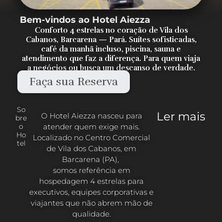
Bem-vindos ao Hotel Aiezza
Conforto 4 estrelas no coração de Vila dos
Cabanos, Barcarena — Pará. Suítes sofisticadas,
café da manhã incluso, piscina, sauna e
atendimento que faz a diferença. Para quem viaja
a negócios ou busca um descanso de verdade.
Faça sua Reserva
So
Ler mais
O Hotel Aiezza nasceu para
bre
atender quem exige mais.
o
Ho
Localizado no Centro Comercial
tel
de Vila dos Cabanos, em
Barcarena (PA),
somos referência em
hospedagem 4 estrelas para
executivos, equipes corporativas e
viajantes que não abrem mão de
qualidade.