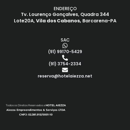
ENDEREÇO
Tv. Lourenço Gonçalves,
Quadra 344
Lote20A,
Vila dos Cabanos,
Barcarena-PA
SAC
(91) 99170-5429
(91) 3754-2334
reserva@hotelaiezza.net
Todos os Direitos Reservados a
HOTEL AIEZZA
Aiezza Empreendimentos & Serviços LTDA
CNPJ: 02.381.915/0001-10