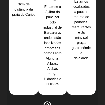
Estamos
3km de
localizados
Estamos a
distância da
a poucos
8,4km do
praia do Caripi.​
metros de
principal
padarias,
polo
restaurantes
industrial de
e da
Barcarena,
principal
onde estão
praça
localizadas
gastronômic
empresas
a
como Hidro
da cidade
Alunorte,
Albras,
Alubar,
Imerys,
Hidrovias e
CDP-Pa.​