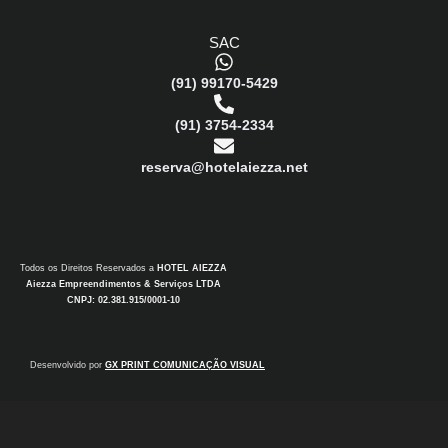
SAC
(91) 99170-5429
(91) 3754-2334
reserva@hotelaiezza.net
Todos os Direitos Reservados a
HOTEL AIEZZA
Aiezza Empreendimentos & Serviços LTDA
CNPJ: 02.381.915/0001-10
Desenvolvido por
GX PRINT COMUNICAÇÃO VISUAL