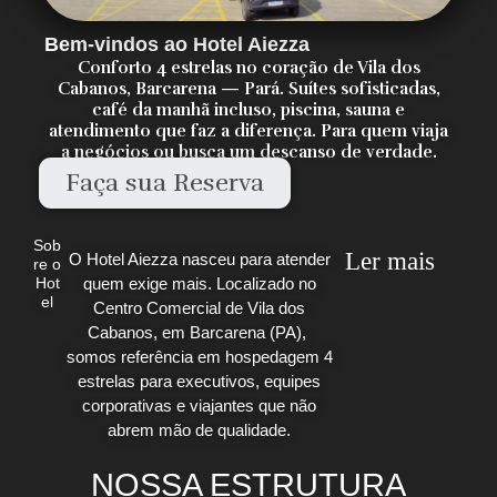
Bem-vindos ao Hotel Aiezza
Conforto 4 estrelas no coração de Vila dos
Cabanos, Barcarena — Pará. Suítes sofisticadas,
café da manhã incluso, piscina, sauna e
atendimento que faz a diferença. Para quem viaja
a negócios ou busca um descanso de verdade.
Faça sua Reserva
Sob
Ler mais
O Hotel Aiezza nasceu para atender
re o
quem exige mais. Localizado no
Hot
el
Centro Comercial de Vila dos
Cabanos, em Barcarena (PA),
somos referência em hospedagem 4
estrelas para executivos, equipes
corporativas e viajantes que não
abrem mão de qualidade.
NOSSA ESTRUTURA