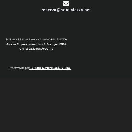
reserva@hotelaiezza.net
Todos os Direitos Reservados a
HOTEL AIEZZA
Aiezza Empreendimentos & Serviços LTDA
CNPJ: 02.381.915/0001-10
Desenvolvido por
GX PRINT COMUNICAÇÃO VISUAL