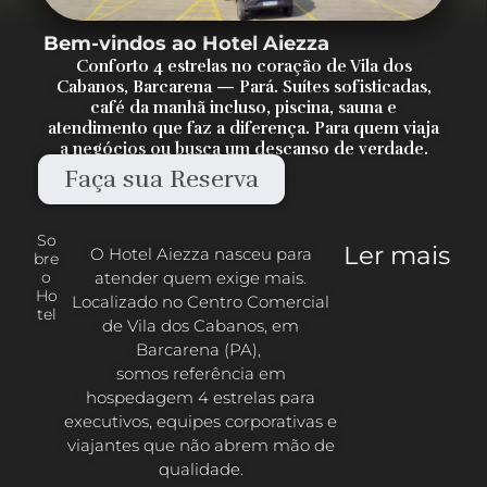
Bem-vindos ao Hotel Aiezza
Conforto 4 estrelas no coração de Vila dos
Cabanos, Barcarena — Pará. Suítes sofisticadas,
café da manhã incluso, piscina, sauna e
atendimento que faz a diferença. Para quem viaja
a negócios ou busca um descanso de verdade.
Faça sua Reserva
So
Ler mais
O Hotel Aiezza nasceu para
bre
atender quem exige mais.
o
Ho
Localizado no Centro Comercial
tel
de Vila dos Cabanos, em
Barcarena (PA),
somos referência em
hospedagem 4 estrelas para
executivos, equipes corporativas e
viajantes que não abrem mão de
qualidade.