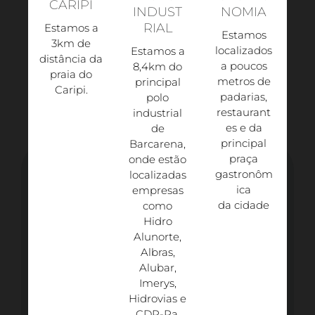
CARIPI
INDUST
NOMIA
RIAL
Estamos a
Estamos
3km de
localizados
Estamos a
distância da
a poucos
8,4km do
praia do
metros de
principal
Caripi.​
padarias,
polo
restaurant
industrial
es e da
de
principal
Barcarena,
praça
onde estão
gastronôm
localizadas
ica
empresas
da cidade
como
Hidro
Alunorte,
Albras,
Alubar,
Imerys,
Hidrovias e
CDP-Pa.​