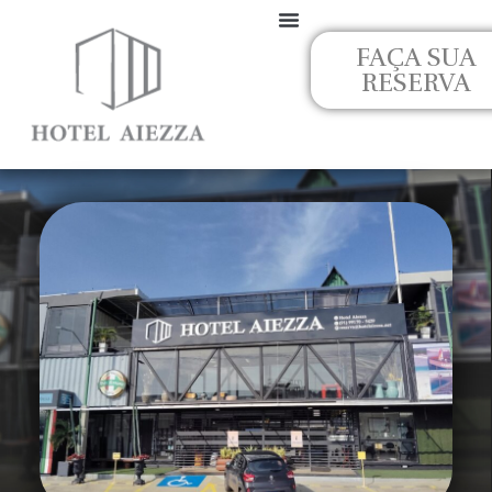
Ir
para
FAÇA SUA
o
RESERVA
conteúdo