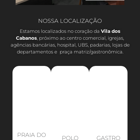
NOSSA LOCALIZAÇÃO
Estamos localizados no coração da
Vila dos
Cabanos
, próximo ao centro comercial, igrejas,
agências bancárias, hospital, UBS, padarias, lojas de
departamentos e praça matriz/gastronômica.
PRAIA DO
POLO
GASTRO