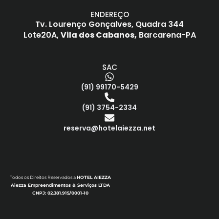
ENDEREÇO
Tv. Lourenço Gonçalves,
Quadra 344
Lote20A,
Vila dos Cabanos,
Barcarena-PA
SAC
(91) 99170-5429
(91) 3754-2334
reserva@hotelaiezza.net
Todos os Direitos Reservados a
HOTEL AIEZZA
Aiezza Empreendimentos & Serviços LTDA
CNPJ: 02.381.915/0001-10