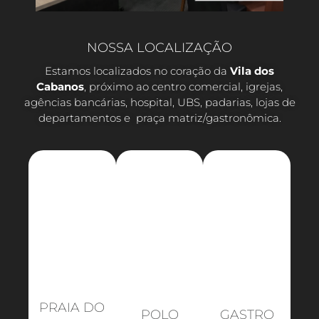
NOSSA LOCALIZAÇÃO
Estamos localizados no coração da
Vila dos
Cabanos
, próximo ao centro comercial, igrejas,
agências bancárias, hospital, UBS, padarias, lojas de
departamentos e praça matriz/gastronômica.
PRAIA DO
POLO
GASTRO