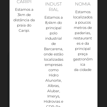
CARIPI
INDUST
NOMIA
RIAL
Estamos a
Estamos
3km de
localizados
Estamos a
distância da
a poucos
8,4km do
praia do
metros de
principal
Caripi.​
padarias,
polo
restaurant
industrial
es e da
de
principal
Barcarena,
praça
onde estão
gastronôm
localizadas
ica
empresas
da cidade
como
Hidro
Alunorte,
Albras,
Alubar,
Imerys,
Hidrovias e
CDP-Pa.​