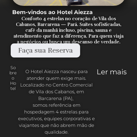
Bem-vindos ao Hotel Aiezza
Conforto 4 estrelas no coração de Vila dos
Cabanos, Barcarena — Pará. Suítes sofisticadas,
café da manhã incluso, piscina, sauna e
atendimento que faz a diferença. Para quem viaja
a negócios ou busca um descanso de verdade.
Faça sua Reserva
So
Ler mais
O Hotel Aiezza nasceu para
bre
atender quem exige mais.
o
Ho
Localizado no Centro Comercial
tel
de Vila dos Cabanos, em
Barcarena (PA),
somos referência em
hospedagem 4 estrelas para
executivos, equipes corporativas e
viajantes que não abrem mão de
qualidade.