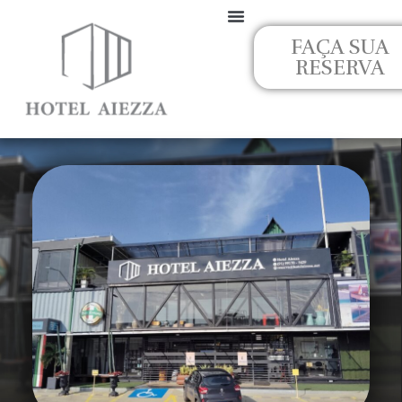
Ir
para
FAÇA SUA
o
RESERVA
conteúdo