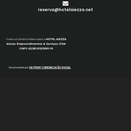
reserva@hotelaiezza.net
Todos os Direitos Reservados a
HOTEL AIEZZA
Aiezza Empreendimentos & Serviços LTDA
CNPJ: 02.381.915/0001-10
Desenvolvido por
GX PRINT COMUNICAÇÃO VISUAL