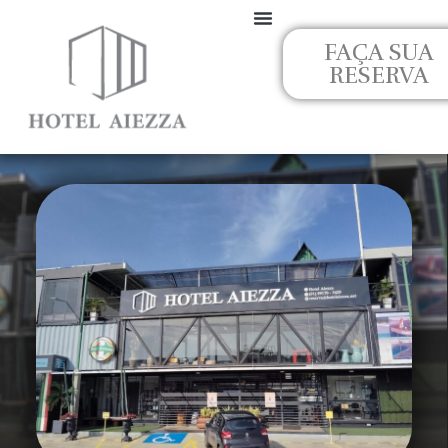
Ir
para
FAÇA SUA
o
RESERVA
conteúdo