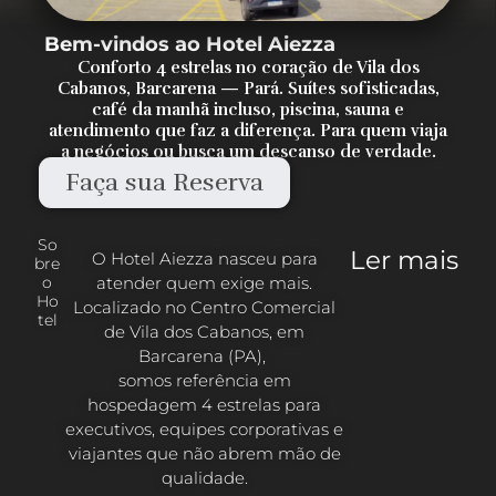
Bem-vindos ao Hotel Aiezza
Conforto 4 estrelas no coração de Vila dos
Cabanos, Barcarena — Pará. Suítes sofisticadas,
café da manhã incluso, piscina, sauna e
atendimento que faz a diferença. Para quem viaja
a negócios ou busca um descanso de verdade.
Faça sua Reserva
So
Ler mais
O Hotel Aiezza nasceu para
bre
atender quem exige mais.
o
Ho
Localizado no Centro Comercial
tel
de Vila dos Cabanos, em
Barcarena (PA),
somos referência em
hospedagem 4 estrelas para
executivos, equipes corporativas e
viajantes que não abrem mão de
qualidade.