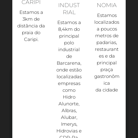
CARIPI
INDUST
NOMIA
RIAL
Estamos a
Estamos
3km de
localizados
Estamos a
distância da
a poucos
8,4km do
praia do
metros de
principal
Caripi.​
padarias,
polo
restaurant
industrial
es e da
de
principal
Barcarena,
praça
onde estão
gastronôm
localizadas
ica
empresas
da cidade
como
Hidro
Alunorte,
Albras,
Alubar,
Imerys,
Hidrovias e
CDP-Pa.​