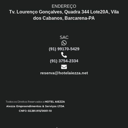
ENDEREÇO
Tv. Lourenço Gonçalves,
Quadra 344 Lote20A,
Vila
dos Cabanos,
Barcarena-PA
SAC
(91) 99170-5429
(91) 3754-2334
reserva@hotelaiezza.net
Todos os Direitos Reservados a
HOTEL AIEZZA
Aiezza Empreendimentos & Serviços LTDA
CNPJ: 02.381.915/0001-10