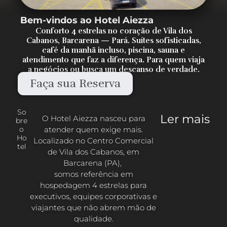
Bem-vindos ao Hotel Aiezza
Conforto 4 estrelas no coração de Vila dos
Cabanos, Barcarena — Pará. Suítes sofisticadas,
café da manhã incluso, piscina, sauna e
atendimento que faz a diferença. Para quem viaja
a negócios ou busca um descanso de verdade.
Faça sua Reserva
So
Ler mais
O Hotel Aiezza nasceu para
bre
atender quem exige mais.
o
Ho
Localizado no Centro Comercial
tel
de Vila dos Cabanos, em
Barcarena (PA),
somos referência em
hospedagem 4 estrelas para
executivos, equipes corporativas e
viajantes que não abrem mão de
qualidade.