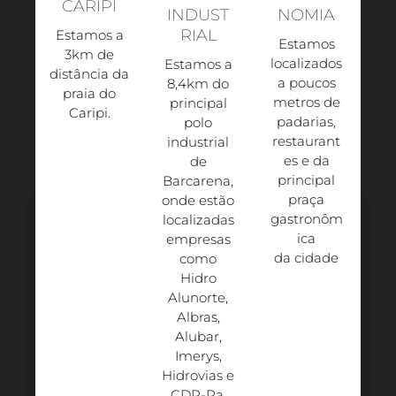
CARIPI
INDUST
NOMIA
RIAL
Estamos a
Estamos
3km de
localizados
Estamos a
distância da
a poucos
8,4km do
praia do
metros de
principal
Caripi.​
padarias,
polo
restaurant
industrial
es e da
de
principal
Barcarena,
praça
onde estão
gastronôm
localizadas
ica
empresas
da cidade
como
Hidro
Alunorte,
Albras,
Alubar,
Imerys,
Hidrovias e
CDP-Pa.​