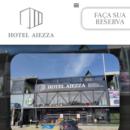
Ir
para
FAÇA SUA
o
RESERVA
conteúdo