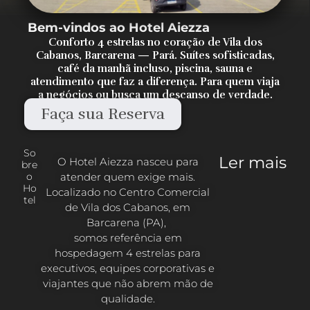
Bem-vindos ao Hotel Aiezza
Conforto 4 estrelas no coração de Vila dos
Cabanos, Barcarena — Pará. Suítes sofisticadas,
café da manhã incluso, piscina, sauna e
atendimento que faz a diferença. Para quem viaja
a negócios ou busca um descanso de verdade.
Faça sua Reserva
So
Ler mais
O Hotel Aiezza nasceu para
bre
atender quem exige mais.
o
Ho
Localizado no Centro Comercial
tel
de Vila dos Cabanos, em
Barcarena (PA),
somos referência em
hospedagem 4 estrelas para
executivos, equipes corporativas e
viajantes que não abrem mão de
qualidade.