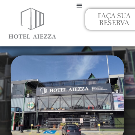
Ir
para
FAÇA SUA
o
RESERVA
conteúdo