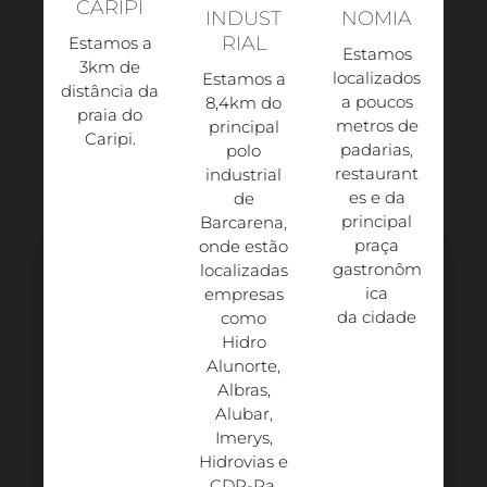
CARIPI
INDUST
NOMIA
RIAL
Estamos a
Estamos
3km de
localizados
Estamos a
distância da
a poucos
8,4km do
praia do
metros de
principal
Caripi.​
padarias,
polo
restaurant
industrial
es e da
de
principal
Barcarena,
praça
onde estão
gastronôm
localizadas
ica
empresas
da cidade
como
Hidro
Alunorte,
Albras,
Alubar,
Imerys,
Hidrovias e
CDP-Pa.​