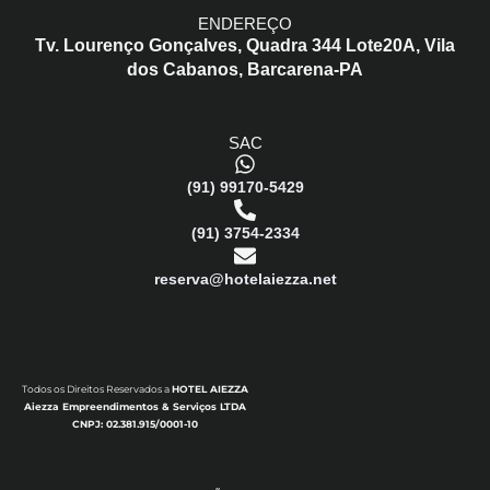
ENDEREÇO
Tv. Lourenço Gonçalves,
Quadra 344 Lote20A,
Vila
dos Cabanos,
Barcarena-PA
SAC
(91) 99170-5429
(91) 3754-2334
reserva@hotelaiezza.net
Todos os Direitos Reservados a
HOTEL AIEZZA
Aiezza Empreendimentos & Serviços LTDA
CNPJ: 02.381.915/0001-10