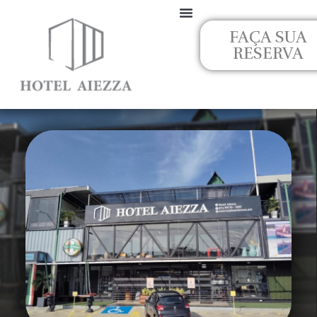
Ir
para
FAÇA SUA
o
RESERVA
conteúdo