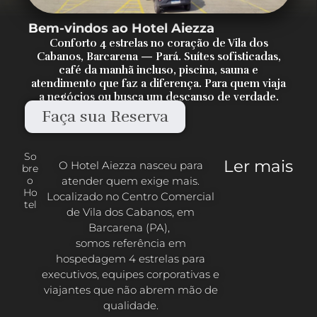
Bem-vindos ao Hotel Aiezza
Conforto 4 estrelas no coração de Vila dos
Cabanos, Barcarena — Pará. Suítes sofisticadas,
café da manhã incluso, piscina, sauna e
atendimento que faz a diferença. Para quem viaja
a negócios ou busca um descanso de verdade.
Faça sua Reserva
So
Ler mais
O Hotel Aiezza nasceu para
bre
atender quem exige mais.
o
Ho
Localizado no Centro Comercial
tel
de Vila dos Cabanos, em
Barcarena (PA),
somos referência em
hospedagem 4 estrelas para
executivos, equipes corporativas e
viajantes que não abrem mão de
qualidade.