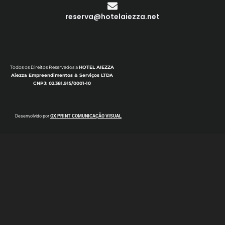
reserva@hotelaiezza.net
Todos os Direitos Reservados a
HOTEL AIEZZA
Aiezza Empreendimentos & Serviços LTDA
CNPJ: 02.381.915/0001-10
Desenvolvido por
GX PRINT COMUNICAÇÃO VISUAL