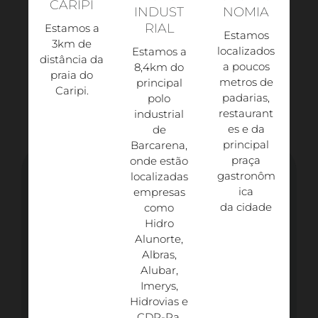
CARIPI
INDUST
NOMIA
RIAL
Estamos a
Estamos
3km de
localizados
Estamos a
distância da
a poucos
8,4km do
praia do
metros de
principal
Caripi.​
padarias,
polo
restaurant
industrial
es e da
de
principal
Barcarena,
praça
onde estão
gastronôm
localizadas
ica
empresas
da cidade
como
Hidro
Alunorte,
Albras,
Alubar,
Imerys,
Hidrovias e
CDP-Pa.​