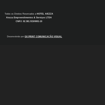
Todos os Direitos Reservados a
HOTEL AIEZZA
Aiezza Empreendimentos & Serviços LTDA
CNPJ: 02.381.915/0001-10
Desenvolvido por
GX PRINT COMUNICAÇÃO VISUAL