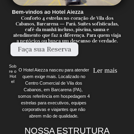
Bem-vindos ao Hotel Aiezza
Conforto 4 estrelas no coração de Vila dos
Cabanos, Barcarena — Pará. Suítes sofisticadas,
café da manhã incluso, piscina, sauna e
atendimento que faz a diferença. Para quem viaja
a negócios ou busca um descanso de verdade.
Faça sua Reserva
Sob
Ler mais
O Hotel Aiezza nasceu para atender
re o
quem exige mais. Localizado no
Hot
el
Centro Comercial de Vila dos
Cabanos, em Barcarena (PA),
somos referência em hospedagem 4
estrelas para executivos, equipes
corporativas e viajantes que não
abrem mão de qualidade.
NOSSA ESTRUTURA