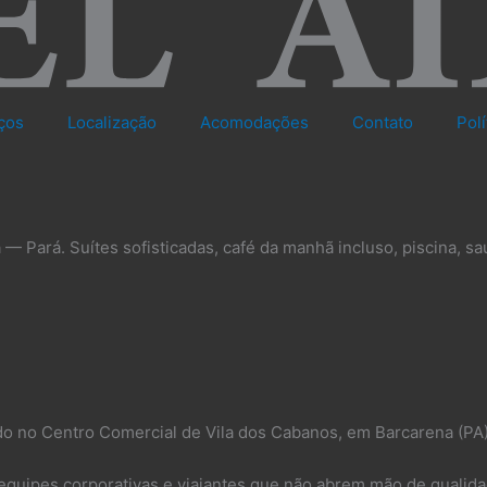
ços
Localização
Acomodações
Contato
Pol
— Pará. Suítes sofisticadas, café da manhã incluso, piscina, sa
do no Centro Comercial de Vila dos Cabanos, em Barcarena (PA
quipes corporativas e viajantes que não abrem mão de qualida