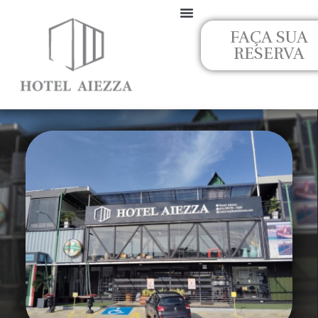
Ir
para
FAÇA SUA
o
RESERVA
conteúdo