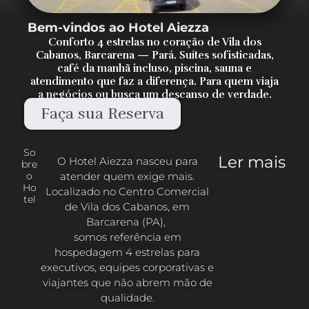
Bem-vindos ao Hotel Aiezza
Conforto 4 estrelas no coração de Vila dos
Cabanos, Barcarena — Pará. Suítes sofisticadas,
café da manhã incluso, piscina, sauna e
atendimento que faz a diferença. Para quem viaja
a negócios ou busca um descanso de verdade.
Faça sua Reserva
So
Ler mais
O Hotel Aiezza nasceu para
bre
atender quem exige mais.
o
Ho
Localizado no Centro Comercial
tel
de Vila dos Cabanos, em
Barcarena (PA),
somos referência em
hospedagem 4 estrelas para
executivos, equipes corporativas e
viajantes que não abrem mão de
qualidade.