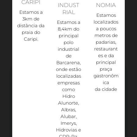
CARIPI
INDUST
NOMIA
RIAL
Estamos a
Estamos
3km de
localizados
Estamos a
distância da
a poucos
8,4km do
praia do
metros de
principal
Caripi.​
padarias,
polo
restaurant
industrial
es e da
de
principal
Barcarena,
praça
onde estão
gastronôm
localizadas
ica
empresas
da cidade
como
Hidro
Alunorte,
Albras,
Alubar,
Imerys,
Hidrovias e
CDP-Pa.​