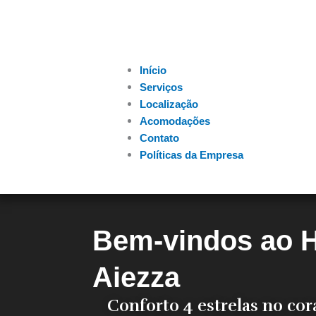
Início
Serviços
Localização
Acomodações
Contato
Políticas da Empresa
Bem-vindos ao H
Aiezza
Conforto 4 estrelas no cor