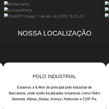
NOSSA LOCALIZAÇÃO
alizados no coração da
Vila dos Cabanos
, próximo ao centro comerc
rias, hospital, UBS, padarias, lojas de departamentos e praça matri
POLO INDUSTRIAL
Estamos a 8,4km do principal polo industrial de
Barcarena, onde estão localizadas empresas como Hidro
Alunorte, Albras, Alubar, Imerys, Hidrovias e CDP-Pa.​