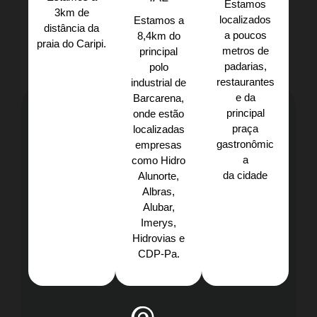
Estamos
3km de
localizados
Estamos a
distância da
a poucos
8,4km do
praia do Caripi.​
metros de
principal
padarias,
polo
restaurantes
industrial de
e da
Barcarena,
principal
onde estão
praça
localizadas
gastronômic
empresas
a
como Hidro
da cidade
Alunorte,
Albras,
Alubar,
Imerys,
Hidrovias e
CDP-Pa.​