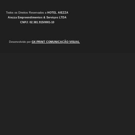
Todos os Direitos Reservados a
HOTEL AIEZZA
Aiezza Empreendimentos & Serviços LTDA
CNPJ: 02.381.915/0001-10
Desenvolvido por
GX PRINT COMUNICAÇÃO VISUAL