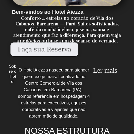
Bem-vindos ao Hotel Aiezza
Conforto 4 estrelas no coração de Vila dos
Cabanos, Barcarena — Pará. Suítes sofisticadas,
café da manhã incluso, piscina, sauna e
atendimento que faz a diferença. Para quem viaja
a negócios ou busca um descanso de verdade.
Faça sua Reserva
Sob
Ler mais
O Hotel Aiezza nasceu para atender
re o
quem exige mais. Localizado no
Hot
el
Centro Comercial de Vila dos
Cabanos, em Barcarena (PA),
somos referência em hospedagem 4
estrelas para executivos, equipes
corporativas e viajantes que não
abrem mão de qualidade.
NOSSA ESTRUTURA