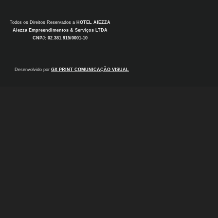
Todos os Direitos Reservados a
HOTEL AIEZZA
Aiezza Empreendimentos & Serviços LTDA
CNPJ: 02.381.915/0001-10
Desenvolvido por
GX PRINT COMUNICAÇÃO VISUAL