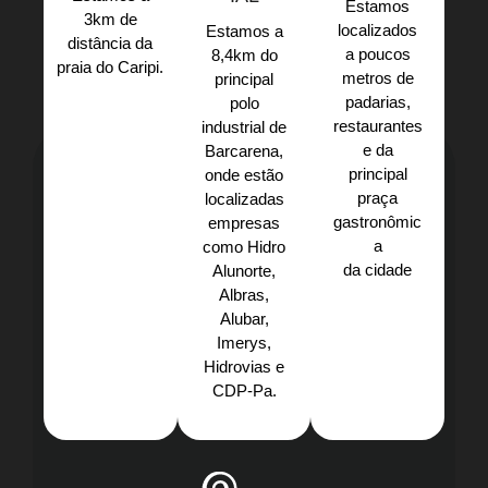
Estamos
3km de
localizados
Estamos a
distância da
a poucos
8,4km do
praia do Caripi.​
metros de
principal
padarias,
polo
restaurantes
industrial de
e da
Barcarena,
principal
onde estão
praça
localizadas
gastronômic
empresas
a
como Hidro
da cidade
Alunorte,
Albras,
Alubar,
Imerys,
Hidrovias e
CDP-Pa.​