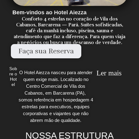
Bem-vindos ao Hotel Aiezza
Conforto 4 estrelas no coração de Vila dos
Cabanos, Barcarena — Pará. Suítes sofisticadas,
café da manhã incluso, piscina, sauna e
atendimento que faz a diferença. Para quem viaja
a negócios ou busca um descanso de verdade.
Faça sua Reserva
Sob
Ler mais
O Hotel Aiezza nasceu para atender
re o
quem exige mais. Localizado no
Hot
el
Centro Comercial de Vila dos
Cabanos, em Barcarena (PA),
somos referência em hospedagem 4
estrelas para executivos, equipes
corporativas e viajantes que não
abrem mão de qualidade.
NOSSA ESTRUTURA