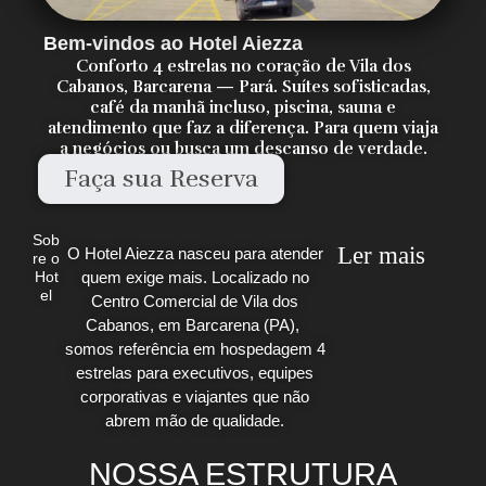
Bem-vindos ao Hotel Aiezza
Conforto 4 estrelas no coração de Vila dos
Cabanos, Barcarena — Pará. Suítes sofisticadas,
café da manhã incluso, piscina, sauna e
atendimento que faz a diferença. Para quem viaja
a negócios ou busca um descanso de verdade.
Faça sua Reserva
Sob
Ler mais
O Hotel Aiezza nasceu para atender
re o
quem exige mais. Localizado no
Hot
el
Centro Comercial de Vila dos
Cabanos, em Barcarena (PA),
somos referência em hospedagem 4
estrelas para executivos, equipes
corporativas e viajantes que não
abrem mão de qualidade.
NOSSA ESTRUTURA