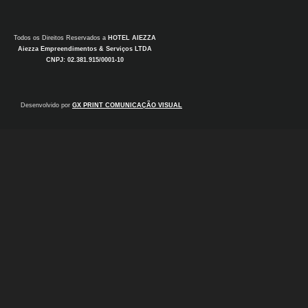
Todos os Direitos Reservados a
HOTEL AIEZZA
Aiezza Empreendimentos & Serviços LTDA
CNPJ: 02.381.915/0001-10
Desenvolvido por
GX PRINT COMUNICAÇÃO VISUAL