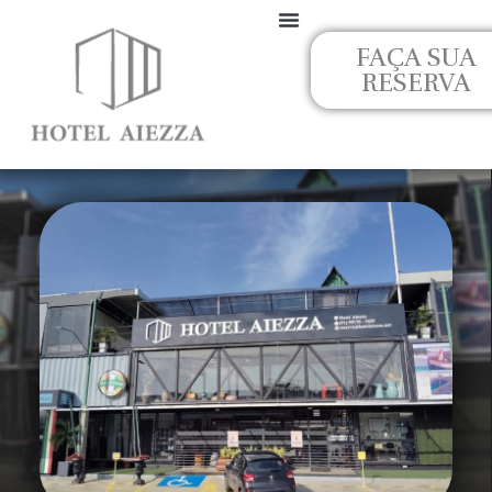
Ir
para
FAÇA SUA
o
RESERVA
conteúdo