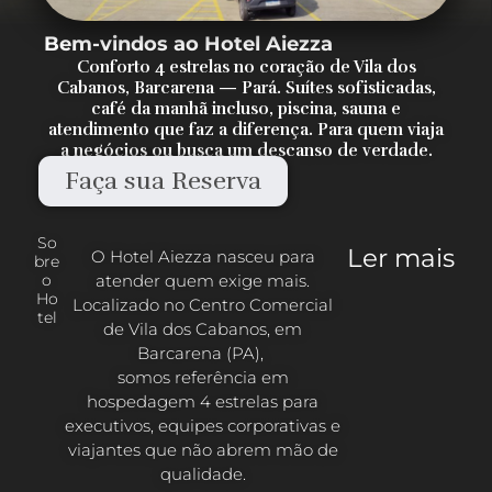
Bem-vindos ao Hotel Aiezza
Conforto 4 estrelas no coração de Vila dos
Cabanos, Barcarena — Pará. Suítes sofisticadas,
café da manhã incluso, piscina, sauna e
atendimento que faz a diferença. Para quem viaja
a negócios ou busca um descanso de verdade.
Faça sua Reserva
So
Ler mais
O Hotel Aiezza nasceu para
bre
atender quem exige mais.
o
Ho
Localizado no Centro Comercial
tel
de Vila dos Cabanos, em
Barcarena (PA),
somos referência em
hospedagem 4 estrelas para
executivos, equipes corporativas e
viajantes que não abrem mão de
qualidade.