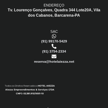
ENDEREÇO
Tv. Lourenço Gonçalves,
Quadra 344 Lote20A,
Vila
dos Cabanos,
Barcarena-PA
SAC
(91) 99170-5429
(91) 3754-2334
reserva@hotelaiezza.net
Todos os Direitos Reservados a
HOTEL AIEZZA
Aiezza Empreendimentos & Serviços LTDA
CNPJ: 02.381.915/0001-10