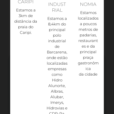
CARIPI
INDUST
NOMIA
RIAL
Estamos a
Estamos
3km de
localizados
Estamos a
distância da
a poucos
8,4km do
praia do
metros de
principal
Caripi.​
padarias,
polo
restaurant
industrial
es e da
de
principal
Barcarena,
praça
onde estão
gastronôm
localizadas
ica
empresas
da cidade
como
Hidro
Alunorte,
Albras,
Alubar,
Imerys,
Hidrovias e
CDP-Pa.​