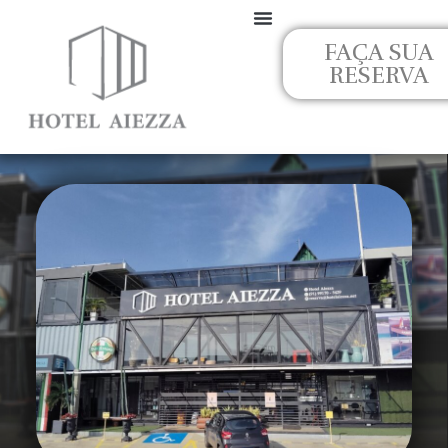
Ir
para
FAÇA SUA
o
RESERVA
conteúdo