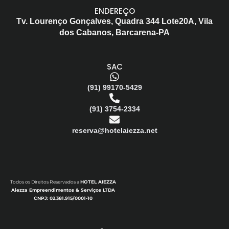
ENDEREÇO
Tv. Lourenço Gonçalves,
Quadra 344 Lote20A,
Vila
dos Cabanos,
Barcarena-PA
SAC
(91) 99170-5429
(91) 3754-2334
reserva@hotelaiezza.net
Todos os Direitos Reservados a
HOTEL AIEZZA
Aiezza Empreendimentos & Serviços LTDA
CNPJ: 02.381.915/0001-10