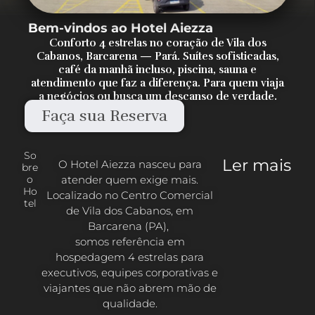
Bem-vindos ao Hotel Aiezza
Conforto 4 estrelas no coração de Vila dos
Cabanos, Barcarena — Pará. Suítes sofisticadas,
café da manhã incluso, piscina, sauna e
atendimento que faz a diferença. Para quem viaja
a negócios ou busca um descanso de verdade.
Faça sua Reserva
So
Ler mais
O Hotel Aiezza nasceu para
bre
atender quem exige mais.
o
Ho
Localizado no Centro Comercial
tel
de Vila dos Cabanos, em
Barcarena (PA),
somos referência em
hospedagem 4 estrelas para
executivos, equipes corporativas e
viajantes que não abrem mão de
qualidade.