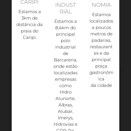
CARIPI
INDUST
NOMIA
RIAL
Estamos a
Estamos
3km de
localizados
Estamos a
distância da
a poucos
8,4km do
praia do
metros de
principal
Caripi.​
padarias,
polo
restaurant
industrial
es e da
de
principal
Barcarena,
praça
onde estão
gastronôm
localizadas
ica
empresas
da cidade
como
Hidro
Alunorte,
Albras,
Alubar,
Imerys,
Hidrovias e
CDP-Pa.​