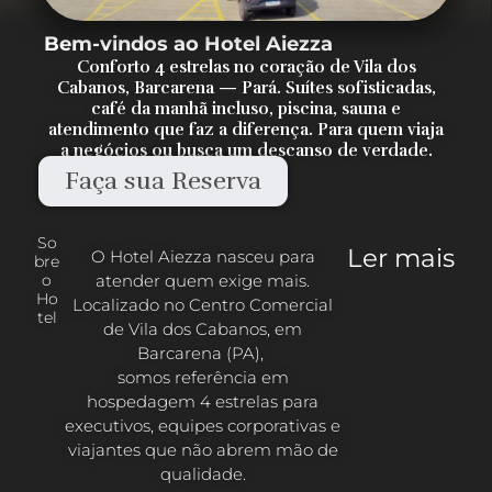
Bem-vindos ao Hotel Aiezza
Conforto 4 estrelas no coração de Vila dos
Cabanos, Barcarena — Pará. Suítes sofisticadas,
café da manhã incluso, piscina, sauna e
atendimento que faz a diferença. Para quem viaja
a negócios ou busca um descanso de verdade.
Faça sua Reserva
So
Ler mais
O Hotel Aiezza nasceu para
bre
atender quem exige mais.
o
Ho
Localizado no Centro Comercial
tel
de Vila dos Cabanos, em
Barcarena (PA),
somos referência em
hospedagem 4 estrelas para
executivos, equipes corporativas e
viajantes que não abrem mão de
qualidade.