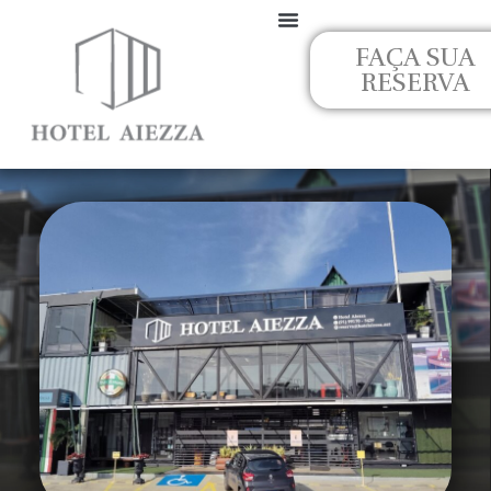
Ir
para
FAÇA SUA
o
RESERVA
conteúdo