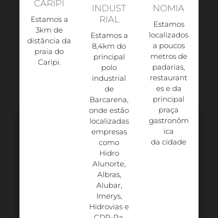
CARIPI
INDUST
NOMIA
RIAL
Estamos a
Estamos
3km de
localizados
Estamos a
distância da
a poucos
8,4km do
praia do
metros de
principal
Caripi.​
padarias,
polo
restaurant
industrial
es e da
de
principal
Barcarena,
praça
onde estão
gastronôm
localizadas
ica
empresas
da cidade
como
Hidro
Alunorte,
Albras,
Alubar,
Imerys,
Hidrovias e
CDP-Pa.​