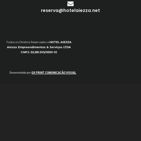
reserva@hotelaiezza.net
Todos os Direitos Reservados a
HOTEL AIEZZA
Aiezza Empreendimentos & Serviços LTDA
CNPJ: 02.381.915/0001-10
Desenvolvido por
GX PRINT COMUNICAÇÃO VISUAL