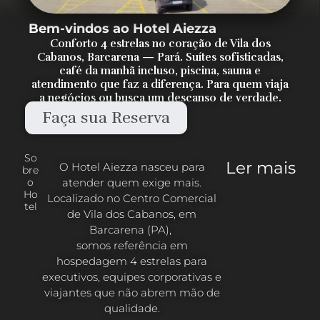
Bem-vindos ao Hotel Aiezza
Conforto 4 estrelas no coração de Vila dos
Cabanos, Barcarena — Pará. Suítes sofisticadas,
café da manhã incluso, piscina, sauna e
atendimento que faz a diferença. Para quem viaja
a negócios ou busca um descanso de verdade.
Faça sua Reserva
So
Ler mais
O Hotel Aiezza nasceu para
bre
atender quem exige mais.
o
Ho
Localizado no Centro Comercial
tel
de Vila dos Cabanos, em
Barcarena (PA),
somos referência em
hospedagem 4 estrelas para
executivos, equipes corporativas e
viajantes que não abrem mão de
qualidade.