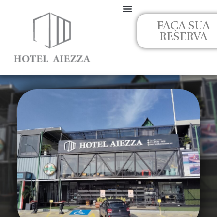
Ir
para
FAÇA SUA
o
RESERVA
conteúdo