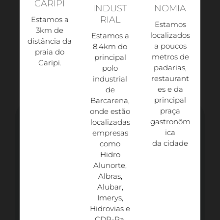
CARIPI
INDUST
NOMIA
RIAL
Estamos a
Estamos
3km de
localizados
Estamos a
distância da
a poucos
8,4km do
praia do
metros de
principal
Caripi.​
padarias,
polo
restaurant
industrial
es e da
de
principal
Barcarena,
praça
onde estão
gastronôm
localizadas
ica
empresas
da cidade
como
Hidro
Alunorte,
Albras,
Alubar,
Imerys,
Hidrovias e
CDP-Pa.​